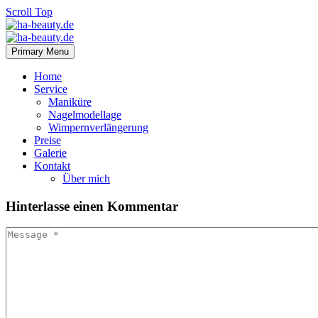
Scroll Top
Primary Menu
Home
Service
Maniküre
Nagelmodellage
Wimpernverlängerung
Preise
Galerie
Kontakt
Über mich
Hinterlasse
einen Kommentar