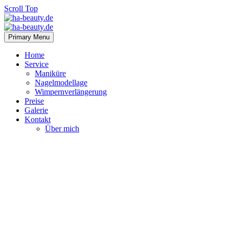
Scroll Top
Primary Menu
Home
Service
Maniküre
Nagelmodellage
Wimpernverlängerung
Preise
Galerie
Kontakt
Über mich