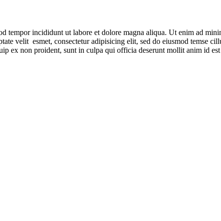
od tempor incididunt ut labore et dolore magna aliqua. Ut enim ad minim
ate velit esmet, consectetur adipisicing elit, sed do eiusmod temse cill
uip ex non proident, sunt in culpa qui officia deserunt mollit anim id es