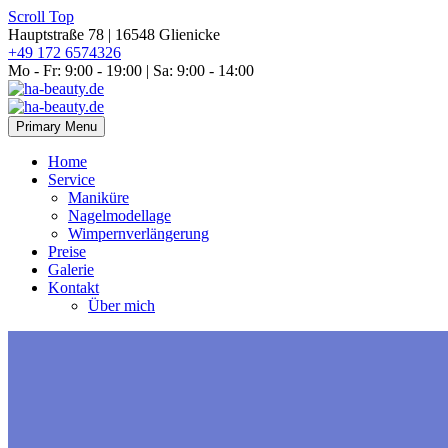
Scroll Top
Hauptstraße 78 | 16548 Glienicke
‭+49 172 6574326‬
Mo - Fr: 9:00 - 19:00 | Sa: 9:00 - 14:00
Primary Menu
Home
Service
Maniküre
Nagelmodellage
Wimpernverlängerung
Preise
Galerie
Kontakt
Über mich