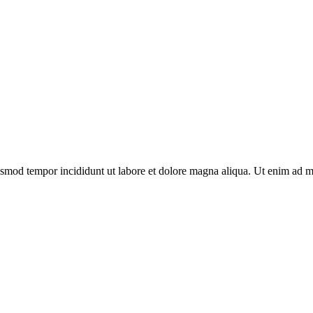
WHAT OUR CLIENT SAY
Our clients love us
eiusmod tempor incididunt ut labore et dolore magna aliqua. Ut enim ad 