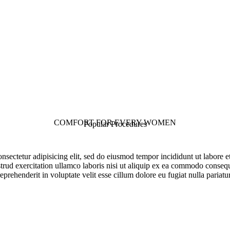
COMFORT FOR EVERY WOMEN
Popular Procedures
nsectetur adipisicing elit, sed do eiusmod tempor incididunt ut labore 
rud exercitation ullamco laboris nisi ut aliquip ex ea commodo consequa
reprehenderit in voluptate velit esse cillum dolore eu fugiat nulla pariatur