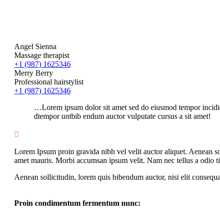
Angel Sienna
Massage therapist
+1 (987) 1625346
Merry Berry
Professional hairstylist
+1 (987) 1625346
…Lorem ipsum dolor sit amet sed do eiusmod tempor incididu
dtempor untbib endum auctor vulputate cursus a sit amet!

Lorem Ipsum proin gravida nibh vel velit auctor aliquet. Aenean soll
amet mauris. Morbi accumsan ipsum velit. Nam nec tellus a odio ti
Aenean sollicitudin, lorem quis bibendum auctor, nisi elit consequat
Proin condimentum fermentum nunc: