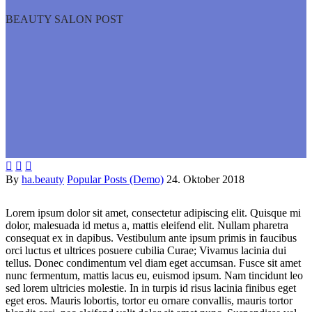
BEAUTY SALON POST



By
ha.beauty
Popular Posts (Demo)
24. Oktober 2018
Lorem ipsum dolor sit amet, consectetur adipiscing elit. Quisque mi
dolor, malesuada id metus a, mattis eleifend elit. Nullam pharetra
consequat ex in dapibus. Vestibulum ante ipsum primis in faucibus
orci luctus et ultrices posuere cubilia Curae; Vivamus lacinia dui
tellus. Donec condimentum vel diam eget accumsan. Fusce sit amet
nunc fermentum, mattis lacus eu, euismod ipsum. Nam tincidunt leo
sed lorem ultricies molestie. In in turpis id risus lacinia finibus eget
eget eros. Mauris lobortis, tortor eu ornare convallis, mauris tortor