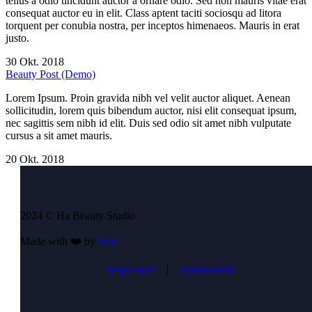
tellus a odio tincidunt auctor a ornare odio. Sed non mauris vitae erat
consequat auctor eu in elit. Class aptent taciti sociosqu ad litora
torquent per conubia nostra, per inceptos himenaeos. Mauris in erat
justo.
30 Okt. 2018
Beauty Post (Demo)
Lorem Ipsum. Proin gravida nibh vel velit auctor aliquet. Aenean
sollicitudin, lorem quis bibendum auctor, nisi elit consequat ipsum,
nec sagittis sem nibh id elit. Duis sed odio sit amet nibh vulputate
cursus a sit amet mauris.
20 Okt. 2018
2024 © Ha Beauty Studio
Made with ❤️ by
HN
Impressum
|
Datenschutz