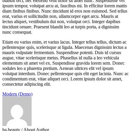
blandit orci, nec eleifend velit dolor sit amet nunc. Suspendisse vel
ipsum tempor, volutpat arcu at, faucibus mi. In efficitur lorem mattis
diam finibus finibus. Nunc tincidunt id eros non euismod. Sed tellus
erat, varius et sollicitudin non, ullamcorper eget arcu. Mauris at
lectus aliquet, vestibulum dui non, volutpat orci. Integer dapibus
tincidunt ornare. Praesent blandit leo at turpis porta, a dignissim
nunc consequat.
Etiam eu varius enim, et varius lacus. Integer tellus tellus, dictum ac
pellentesque quis, scelerisque at ligula. Maecenas dignissim lectus a
mauris vulputate fermentum. Suspendisse potenti. Duis id cursus
augue, vitae scelerisque metus. Phasellus id nulla a leo vehicula
elementum sit amet vel ex. Suspendisse gravida lorem sem. Donec
sodales leo a pharetra pretium. Aenean ultrices elit vel ipsum
volutpat interdum. Donec pellentesque quis elit eget lacinia. Nunc ac
condimentum erat, vitae aliquet orci. Lorem ipsum dolor sit amet,
consectetur adipiscing elit.
Modern (Demo)
ha.beauty
/ About Author