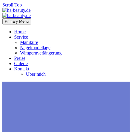
Scroll Top
Primary Menu
Home
Service
Maniküre
Nagelmodellage
Wimpernverlängerung
Preise
Galerie
Kontakt
Über mich